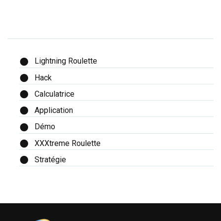
Lightning Roulette
Hack
Calculatrice
Application
Démo
XXXtreme Roulette
Stratégie